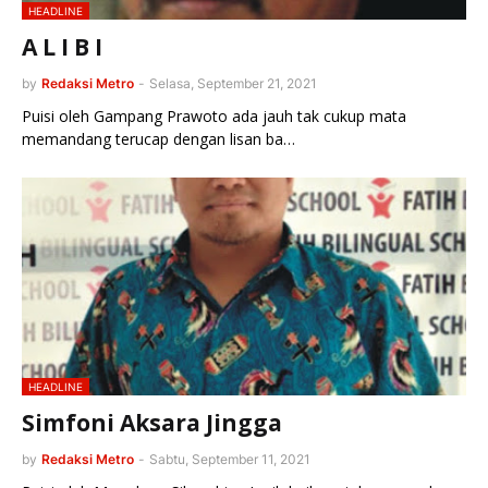
HEADLINE
A L I B I
by
Redaksi Metro
-
Selasa, September 21, 2021
Puisi oleh Gampang Prawoto ada jauh tak cukup mata
memandang terucap dengan lisan ba…
HEADLINE
Simfoni Aksara Jingga
by
Redaksi Metro
-
Sabtu, September 11, 2021