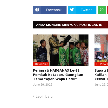
Facebook
Twitter
ANDA MUNGKIN MENYUKAI POSTINGAN INI
KOTABARU
KOTABAR
Peringati HARGANAS ke-33,
Bupati 
Pemkab Kotabaru Gaungkan
Kafilah
Tema "Ayah Wajib Hadir"
XXXVII 
June 29, 2026
June 25, 
Lebih baru