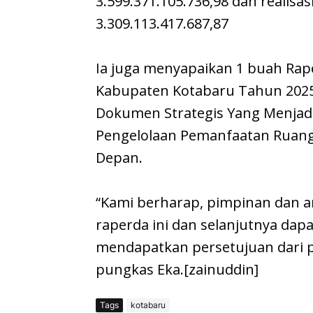
3.599.371.105.736,98 dan realisa
3.309.113.417.687,87
Ia juga menyapaikan 1 buah Rap
Kabupaten Kotabaru Tahun 202
Dokumen Strategis Yang Menja
Pengelolaan Pemanfaatan Ruang
Depan.
“Kami berharap, pimpinan dan 
raperda ini dan selanjutnya dap
mendapatkan persetujuan dari 
pungkas Eka.[zainuddin]
Tags
kotabaru