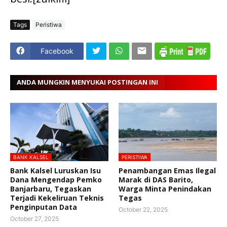
Tags
Peristiwa
Facebook
ANDA MUNGKIN MENYUKAI POSTINGAN INI
BANK KALSEL
PERISTIWA
Bank Kalsel Luruskan Isu
Penambangan Emas Ilegal
Dana Mengendap Pemko
Marak di DAS Barito,
Banjarbaru, Tegaskan
Warga Minta Penindakan
Terjadi Kekeliruan Teknis
Tegas
Penginputan Data
October 22, 2025
October 27, 2025