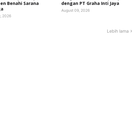
en Benahi Sarana
dengan PT Graha Inti Jaya
ga
August 09, 2026
, 2026
Lebih lama