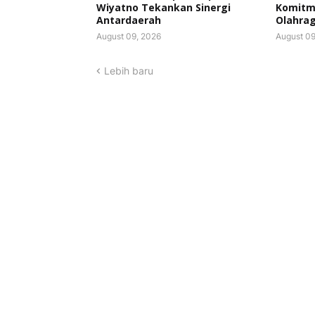
Wiyatno Tekankan Sinergi
Komitm
Antardaerah
Olahra
August 09, 2026
August 09
Lebih baru