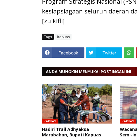
Program Strategis Nasional (PSN
kesiapsiagaan seluruh daerah d
[zulkifli]
Tags
kapuas
Facebook
Twitter
ANDA MUNGKIN MENYUKAI POSTINGAN INI
KAPUAS
KAPUAS
Hadiri Trail Adhyaksa
Wacana
Marabahan, Bupati Kapuas
Semi-In