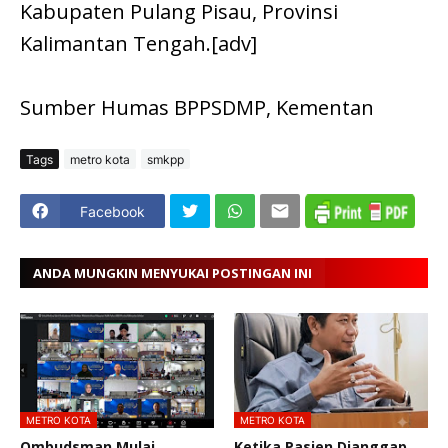
Kabupaten Pulang Pisau, Provinsi
Kalimantan Tengah.[adv]
Sumber Humas BPPSDMP, Kementan
Tags
metro kota
smkpp
Facebook
ANDA MUNGKIN MENYUKAI POSTINGAN INI
METRO KOTA
METRO KOTA
Ombudsman Mulai
Ketika Pasien Dianggap