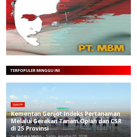
TERPOPULER MINGGU INI
SMKPP
Kementan Genjot Indeks Pertanaman
Melalui Gerakan Tanam Oplah dan CSR
di 25 Provinsi
by
Redaksi Metro
-
Sabtu, Agustus 01, 2026