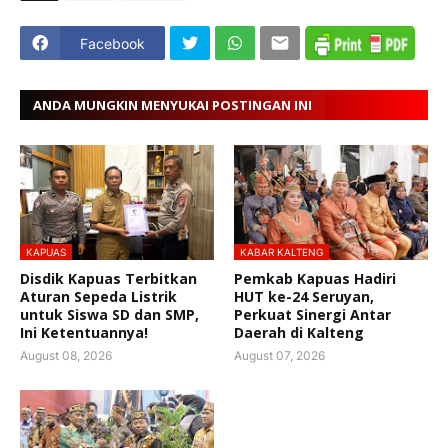
Facebook
ANDA MUNGKIN MENYUKAI POSTINGAN INI
KAPUAS
KABAR KALTENG
Disdik Kapuas Terbitkan
Pemkab Kapuas Hadiri
Aturan Sepeda Listrik
HUT ke-24 Seruyan,
untuk Siswa SD dan SMP,
Perkuat Sinergi Antar
Ini Ketentuannya!
Daerah di Kalteng
August 08, 2026
August 07, 2026