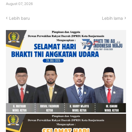
August 07, 2026
Lebih baru
Lebih lama