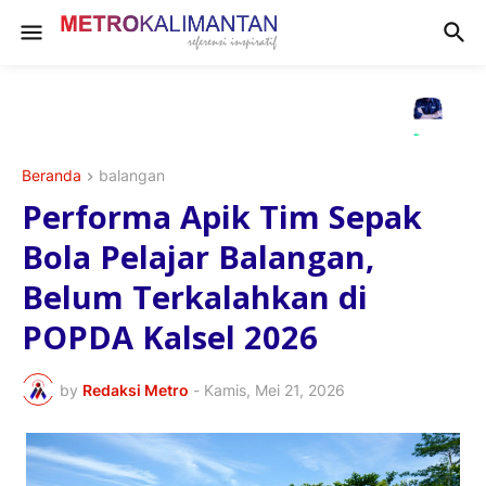
Beranda
balangan
Performa Apik Tim Sepak
Bola Pelajar Balangan,
Belum Terkalahkan di
POPDA Kalsel 2026
by
Redaksi Metro
-
Kamis, Mei 21, 2026