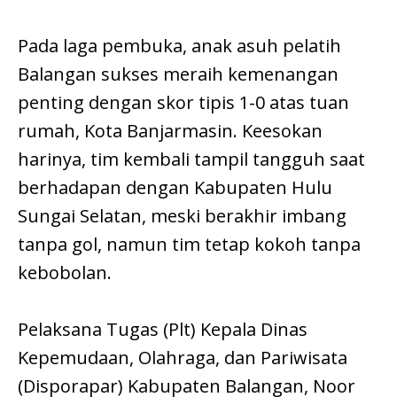
Pada laga pembuka, anak asuh pelatih
Balangan sukses meraih kemenangan
penting dengan skor tipis 1-0 atas tuan
rumah, Kota Banjarmasin. Keesokan
harinya, tim kembali tampil tangguh saat
berhadapan dengan Kabupaten Hulu
Sungai Selatan, meski berakhir imbang
tanpa gol, namun tim tetap kokoh tanpa
kebobolan.
Pelaksana Tugas (Plt) Kepala Dinas
Kepemudaan, Olahraga, dan Pariwisata
(Disporapar) Kabupaten Balangan, Noor