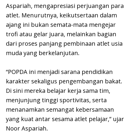
Aspariah, mengapresiasi perjuangan para
atlet. Menurutnya, keikutsertaan dalam
ajang ini bukan semata-mata mengejar
trofi atau gelar juara, melainkan bagian
dari proses panjang pembinaan atlet usia
muda yang berkelanjutan.
“POPDA ini menjadi sarana pendidikan
karakter sekaligus pengembangan bakat.
Di sini mereka belajar kerja sama tim,
menjunjung tinggi sportivitas, serta
menanamkan semangat kebersamaan
yang kuat antar sesama atlet pelajar,” ujar
Noor Aspariah.