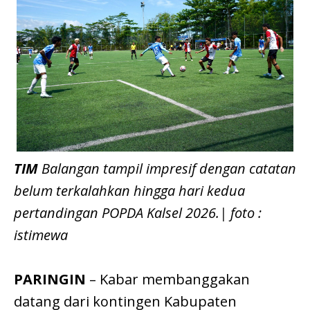
TIM
Balangan tampil impresif dengan catatan
belum terkalahkan hingga hari kedua
pertandingan POPDA Kalsel 2026.| foto :
istimewa
PARINGIN
– Kabar membanggakan
datang dari kontingen Kabupaten