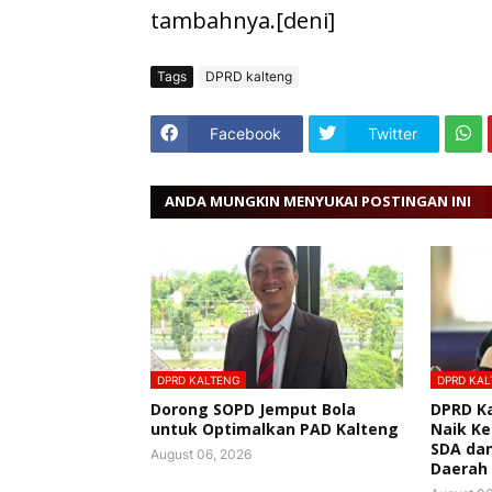
tambahnya.[deni]
Tags
DPRD kalteng
Facebook
Twitter
ANDA MUNGKIN MENYUKAI POSTINGAN INI
DPRD KALTENG
DPRD KAL
Dorong SOPD Jemput Bola
DPRD K
untuk Optimalkan PAD Kalteng
Naik Ke
SDA da
August 06, 2026
Daerah