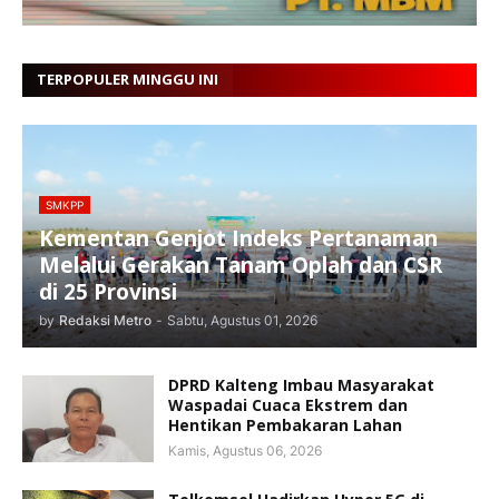
TERPOPULER MINGGU INI
SMKPP
Kementan Genjot Indeks Pertanaman
Melalui Gerakan Tanam Oplah dan CSR
di 25 Provinsi
by
Redaksi Metro
-
Sabtu, Agustus 01, 2026
DPRD Kalteng Imbau Masyarakat
Waspadai Cuaca Ekstrem dan
Hentikan Pembakaran Lahan
Kamis, Agustus 06, 2026