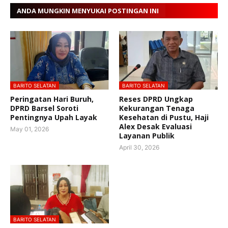
ANDA MUNGKIN MENYUKAI POSTINGAN INI
BARITO SELATAN
BARITO SELATAN
Peringatan Hari Buruh,
Reses DPRD Ungkap
DPRD Barsel Soroti
Kekurangan Tenaga
Pentingnya Upah Layak
Kesehatan di Pustu, Haji
Alex Desak Evaluasi
May 01, 2026
Layanan Publik
April 30, 2026
BARITO SELATAN