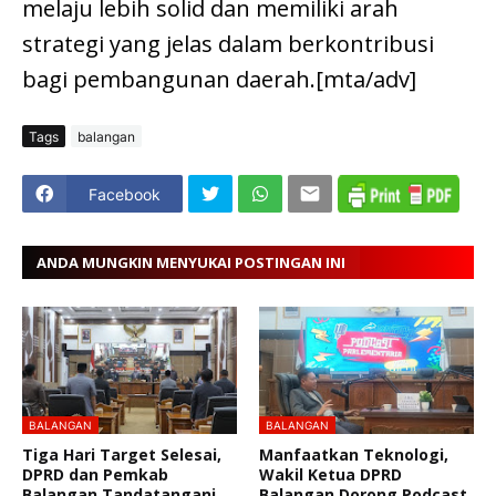
melaju lebih solid dan memiliki arah
strategi yang jelas dalam berkontribusi
bagi pembangunan daerah.[mta/adv]
Tags
balangan
Facebook
ANDA MUNGKIN MENYUKAI POSTINGAN INI
BALANGAN
BALANGAN
Tiga Hari Target Selesai,
Manfaatkan Teknologi,
DPRD dan Pemkab
Wakil Ketua DPRD
Balangan Tandatangani
Balangan Dorong Podcast