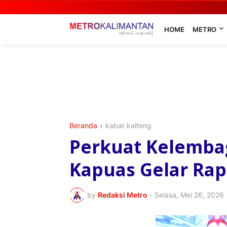
HOME
METRO
Beranda
kabar kalteng
​Perkuat Kelemb
Kapuas Gelar Ra
by
Redaksi Metro
-
Selasa, Mei 26, 2026