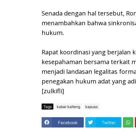
​Senada dengan hal tersebut, Ro
menambahkan bahwa sinkronisas
hukum.
Rapat koordinasi yang berjalan
kesepahaman bersama terkait ma
menjadi landasan legalitas for
penegakan hukum adat yang adi
[zulkifli]
Tags
kabar kalteng
kapuas
Facebook
Twitter