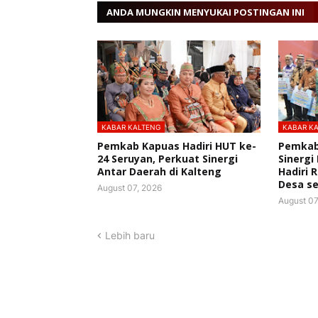
ANDA MUNGKIN MENYUKAI POSTINGAN INI
KABAR KALTENG
KABAR K
Pemkab Kapuas Hadiri HUT ke-
Pemkab
24 Seruyan, Perkuat Sinergi
Sinergi
Antar Daerah di Kalteng
Hadiri 
Desa se
August 07, 2026
August 07
Lebih baru