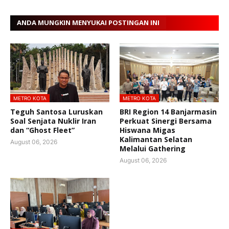
ANDA MUNGKIN MENYUKAI POSTINGAN INI
METRO KOTA
METRO KOTA
Teguh Santosa Luruskan
BRI Region 14 Banjarmasin
Soal Senjata Nuklir Iran
Perkuat Sinergi Bersama
dan “Ghost Fleet”
Hiswana Migas
Kalimantan Selatan
August 06, 2026
Melalui Gathering
August 06, 2026