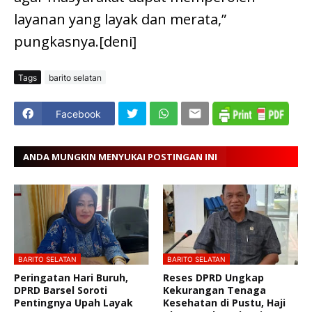
layanan yang layak dan merata,”
pungkasnya.[deni]
Tags
barito selatan
Facebook
ANDA MUNGKIN MENYUKAI POSTINGAN INI
BARITO SELATAN
BARITO SELATAN
Peringatan Hari Buruh,
Reses DPRD Ungkap
DPRD Barsel Soroti
Kekurangan Tenaga
Pentingnya Upah Layak
Kesehatan di Pustu, Haji