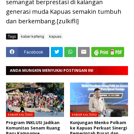
semangat berprestasi di kalangan
generasi muda Kapuas semakin tumbuh
dan berkembang.[zulkifli]
Tags
kabar kalteng
kapuas
Facebook
ANDA MUNGKIN MENYUKAI POSTINGAN INI
KABAR KALTENG
KABAR KALTENG
Program INKLUSI Jadikan
Kunjungan Menko Polkam
Komunitas Senam Ruang
ke Kapuas Perkuat Sinergi
Baru Kampanye
Pemerintah Pusat dan