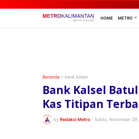
HOME
METRO
Beranda
bank kalsel
Bank Kalsel Batu
Kas Titipan Terbai
by
Redaksi Metro
-
Sabtu, November 29,