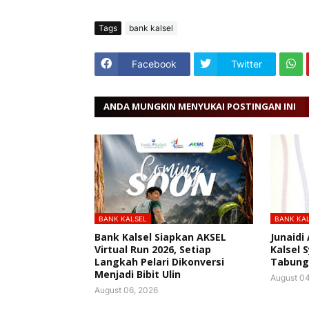
Tags
bank kalsel
Facebook
Twitter
ANDA MUNGKIN MENYUKAI POSTINGAN INI
BANK KALSEL
BANK KA
Bank Kalsel Siapkan AKSEL
Junaidi
Virtual Run 2026, Setiap
Kalsel 
Langkah Pelari Dikonversi
Tabunga
Menjadi Bibit Ulin
August 04
August 06, 2026