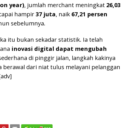
 on year)
, jumlah merchant meningkat
26,03
ncapai hampir
37 juta
, naik
67,21 persen
ahun sebelumnya.
a itu bukan sekadar statistik. Ia telah
mana
inovasi digital dapat mengubah
sederhana di pinggir jalan, langkah kakinya
a berawal dari niat tulus melayani pelanggan
[adv]