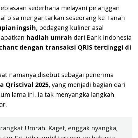
kebiasaan sederhana melayani pelanggan
tal bisa mengantarkan seseorang ke Tanah
Supianingsih
, pedagang kuliner asal
dapatkan
hadiah umrah
dari Bank Indonesia
hant dengan transaksi QRIS tertinggi di
saat namanya disebut sebagai penerima
 Qristival 2025
, yang menjadi bagian dari
um lama ini. Ia tak menyangka langkah
ar.
rangkat Umrah. Kaget, enggak nyangka,
tur Sri lirih sambil tersenyum bahagia.