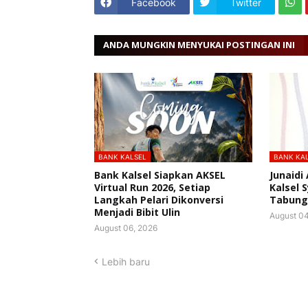
Facebook
Twitter
ANDA MUNGKIN MENYUKAI POSTINGAN INI
BANK KALSEL
BANK KA
Bank Kalsel Siapkan AKSEL
Junaidi
Virtual Run 2026, Setiap
Kalsel 
Langkah Pelari Dikonversi
Tabunga
Menjadi Bibit Ulin
August 04
August 06, 2026
Lebih baru