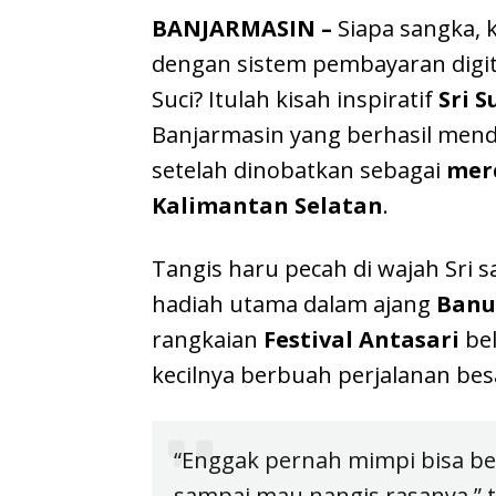
BANJARMASIN –
Siapa sangka, 
dengan sistem pembayaran digi
Suci? Itulah kisah inspiratif
Sri 
Banjarmasin yang berhasil men
setelah dinobatkan sebagai
merc
Kalimantan Selatan
.
Tangis haru pecah di wajah Sri 
hadiah utama dalam ajang
Banua
rangkaian
Festival Antasari
bel
kecilnya berbuah perjalanan bes
“Enggak pernah mimpi bisa be
sampai mau nangis rasanya,” tu