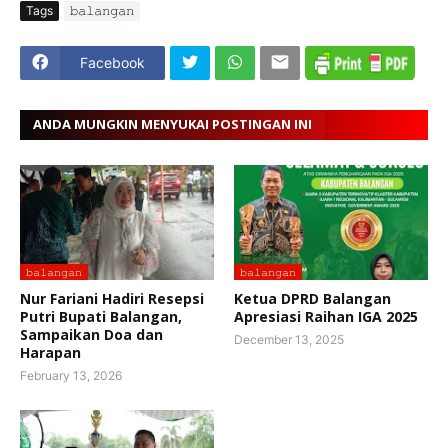
Tags
𝚋𝚊𝚕𝚊𝚗𝚐𝚊𝚗
Facebook
ANDA MUNGKIN MENYUKAI POSTINGAN INI
𝚋𝚊𝚕𝚊𝚗𝚐𝚊𝚗
𝚋𝚊𝚕𝚊𝚗𝚐𝚊𝚗
Nur Fariani Hadiri Resepsi
Ketua DPRD Balangan
Putri Bupati Balangan,
Apresiasi Raihan IGA 2025
Sampaikan Doa dan
December 13, 2025
Harapan
February 13, 2026