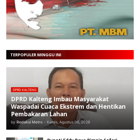
TERPOPULER MINGGU INI
DPRD KALTENG
DPRD Kalteng Imbau Masyarakat
Waspadai Cuaca Ekstrem dan Hentikan
Pembakaran Lahan
by
Redaksi Metro
-
Kamis, Agustus 06, 2026