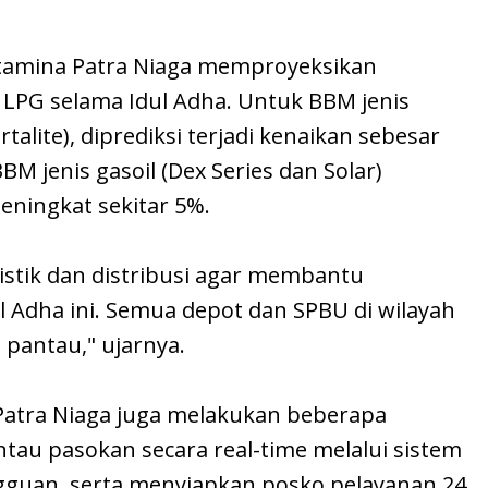
rtamina Patra Niaga memproyeksikan
LPG selama Idul Adha. Untuk BBM jenis
talite), diprediksi terjadi kenaikan sebesar
M jenis gasoil (Dex Series dan Solar)
eningkat sekitar 5%.
istik dan distribusi agar membantu
Adha ini. Semua depot dan SPBU di wilayah
 pantau," ujarnya.
 Patra Niaga juga melakukan beberapa
ntau pasokan secara real-time melalui sistem
ngguan, serta menyiapkan posko pelayanan 24