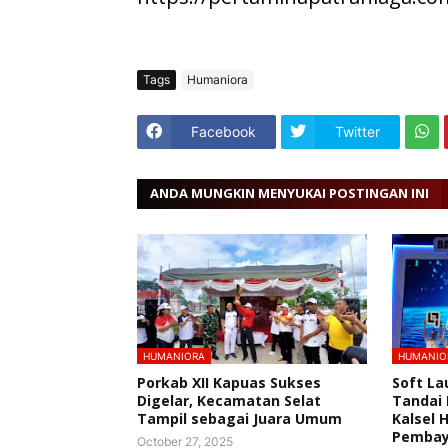
Tags
Humaniora
Facebook
Twitter
ANDA MUNGKIN MENYUKAI POSTINGAN INI
HUMANIORA
HUMANIO
Porkab XII Kapuas Sukses
Soft La
Digelar, Kecamatan Selat
Tandai
Tampil sebagai Juara Umum
Kalsel 
Pembaya
October 27, 2025