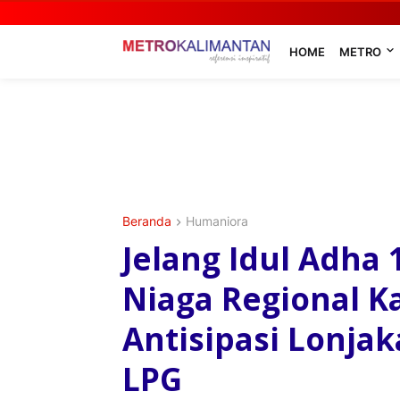
HOME
METRO
Beranda
Humaniora
Jelang Idul Adha 
Niaga Regional K
Antisipasi Lonj
LPG