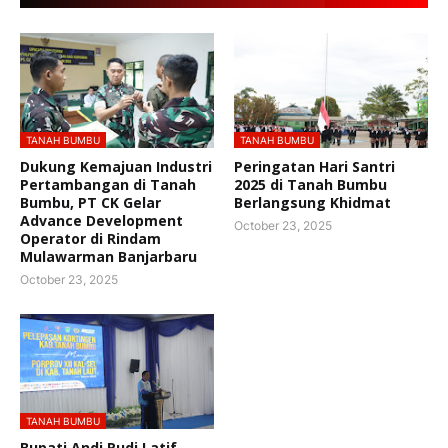
TANAH BUMBU
TANAH BUMBU
Dukung Kemajuan Industri
Peringatan Hari Santri
Pertambangan di Tanah
2025 di Tanah Bumbu
Bumbu, PT CK Gelar
Berlangsung Khidmat
Advance Development
October 23, 2025
Operator di Rindam
Mulawarman Banjarbaru
October 23, 2025
TANAH BUMBU
Bupati Andi Rudi Latif