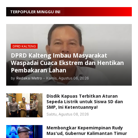
TERPOPULER MINGGU INI
DPRD KALTENG
DPRD Kalteng Imbau Masyarakat
Waspadai Cuaca Ekstrem dan Hentikan
Pembakaran Lahan
by
Redaksi Metro
-
Kamis, Agustus 06, 2026
Disdik Kapuas Terbitkan Aturan
Sepeda Listrik untuk Siswa SD dan
SMP, Ini Ketentuannya!
Sabtu, Agustus 08, 2026
Membongkar Kepemimpinan Rudy
Mas'ud, Gubernur Kalimantan Timur