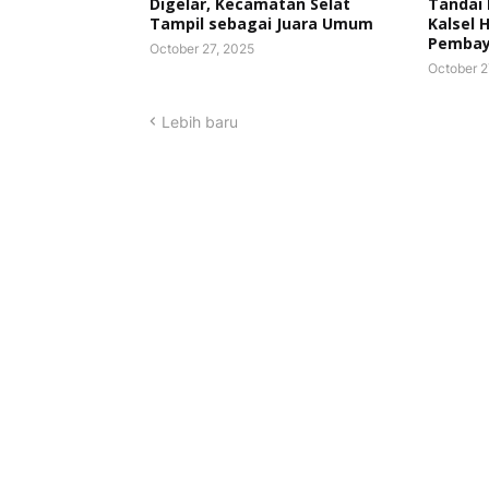
Digelar, Kecamatan Selat
Tandai
Tampil sebagai Juara Umum
Kalsel 
Pembaya
October 27, 2025
October 2
Lebih baru