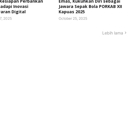
 Kesiapan Perbankan
Emas, Kukuhkan Diri sebagai
Hadapi Inovasi
Jawara Sepak Bola PORKAB XII
ran Digital
Kapuas 2025
7, 2025
October 25, 2025
Lebih lama