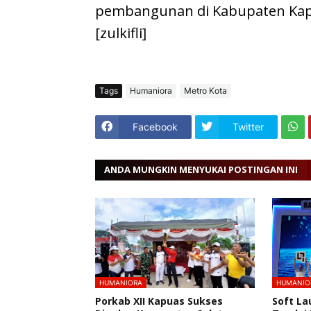
pembangunan di Kabupaten Kapu
[zulkifli]
Tags
Humaniora
Metro Kota
Facebook
Twitter
ANDA MUNGKIN MENYUKAI POSTINGAN INI
HUMANIORA
HUMANIO
Porkab XII Kapuas Sukses
Soft La