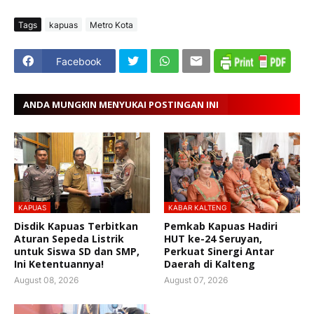
Tags
kapuas
Metro Kota
Facebook
ANDA MUNGKIN MENYUKAI POSTINGAN INI
KAPUAS
KABAR KALTENG
Disdik Kapuas Terbitkan
Pemkab Kapuas Hadiri
Aturan Sepeda Listrik
HUT ke-24 Seruyan,
untuk Siswa SD dan SMP,
Perkuat Sinergi Antar
Ini Ketentuannya!
Daerah di Kalteng
August 08, 2026
August 07, 2026