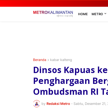
HOME
METRO
Beranda
kabar kalteng
Dinsos Kapuas ke
Penghargaan Berg
Ombudsman RI T
by
Redaksi Metro
-
Sabtu, Desember 21,