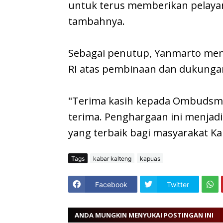
untuk terus memberikan pelayan
tambahnya.
Sebagai penutup, Yanmarto me
RI atas pembinaan dan dukungan
"Terima kasih kepada Ombudsma
terima. Penghargaan ini menjad
yang terbaik bagi masyarakat Ka
Tags
kabar kalteng
kapuas
Facebook
Twitter
ANDA MUNGKIN MENYUKAI POSTINGAN INI