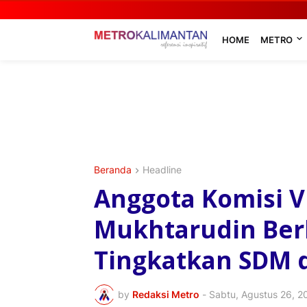
HOME
METRO
Beranda
Headline
Anggota Komisi VI
Mukhtarudin Be
Tingkatkan SDM d
by
Redaksi Metro
-
Sabtu, Agustus 26, 2