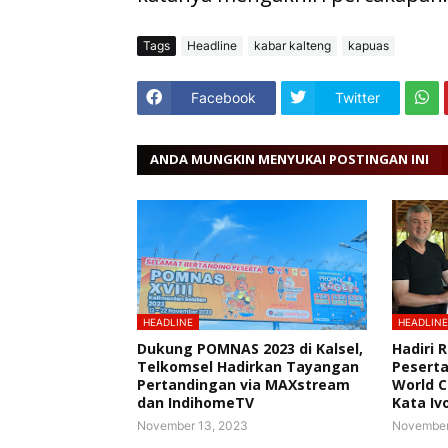
Tags
Headline
kabar kalteng
kapuas
Facebook
Twitter
ANDA MUNGKIN MENYUKAI POSTINGAN INI
HEADLINE
HEADLINE
Dukung POMNAS 2023 di Kalsel,
Hadiri
Telkomsel Hadirkan Tayangan
Peserta
Pertandingan via MAXstream
World C
dan IndihomeTV
Kata Iv
November 13, 2023
November