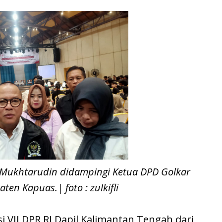
H Mukhtarudin didampingi Ketua DPD Golkar
en Kapuas.| foto : zulkifli
i VII DPR RI Dapil Kalimantan Tengah dari