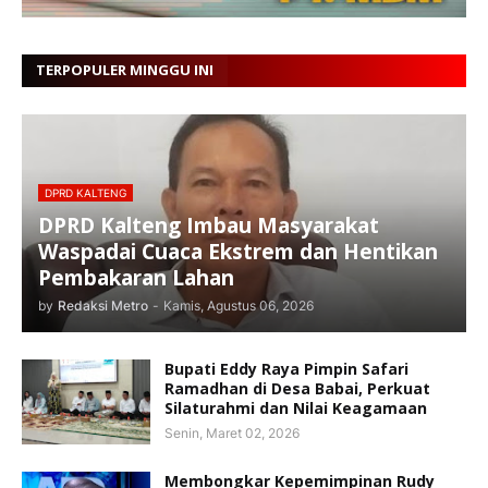
TERPOPULER MINGGU INI
DPRD KALTENG
DPRD Kalteng Imbau Masyarakat
Waspadai Cuaca Ekstrem dan Hentikan
Pembakaran Lahan
by
Redaksi Metro
-
Kamis, Agustus 06, 2026
Bupati Eddy Raya Pimpin Safari
Ramadhan di Desa Babai, Perkuat
Silaturahmi dan Nilai Keagamaan
Senin, Maret 02, 2026
Membongkar Kepemimpinan Rudy