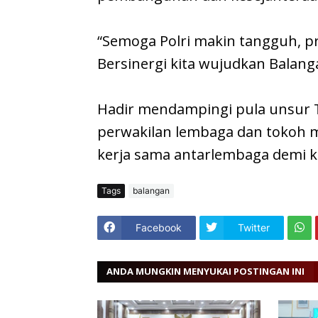
“Semoga Polri makin tangguh, pr
Bersinergi kita wujudkan Balan
Hadir mendampingi pula unsur TN
perwakilan lembaga dan tokoh
kerja sama antarlembaga demi k
Tags
balangan
Facebook
Twitter
ANDA MUNGKIN MENYUKAI POSTINGAN INI