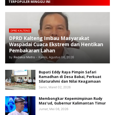
TERPOPULER MINGGU INI
DPRD KALTENG
DPRD Kalteng Imbau Masyarakat
Waspadai Cuaca Ekstrem dan Hentikan
Pembakaran Lahan
by
Redaksi Metro
-
Kamis, Agustus 06, 2026
Bupati Eddy Raya Pimpin Safari
Ramadhan di Desa Babai, Perkuat
Silaturahmi dan Nilai Keagamaan
Senin, Maret 02, 2026
Membongkar Kepemimpinan Rudy
Mas'ud, Gubernur Kalimantan Timur
Jumat, Mei 08, 2026