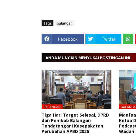
Tags
balangan
Facebook
Twitter
ANDA MUNGKIN MENYUKAI POSTINGAN INI
BALANGAN
BALANGA
Tiga Hari Target Selesai, DPRD
Manfaat
dan Pemkab Balangan
Ketua 
Tandatangani Kesepakatan
Podcast
Perubahan APBD 2026
Wadah 