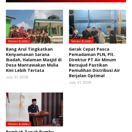
TANAH BUMBU
TANAH BUMBU
Bang Arul Tingkatkan
Gerak Cepat Pasca
Kenyamanan Sarana
Pemadaman PLN, Plt.
Ibadah, Halaman Masjid di
Direktur PT Air Minum
Desa Mantawakan Mulia
Bersujud Pastikan
Kini Lebih Tertata
Pemulihan Distribusi Air
Berjalan Optimal
July 31, 2026
July 31, 2026
TANAH BUMBU
Pemkab Tanah Bumbu