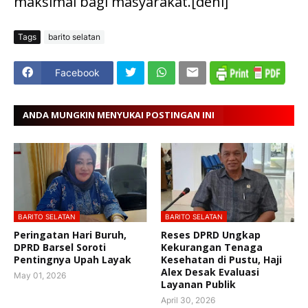
maksimal bagi masyarakat.[deni]
Tags
barito selatan
Facebook
ANDA MUNGKIN MENYUKAI POSTINGAN INI
BARITO SELATAN
BARITO SELATAN
Peringatan Hari Buruh,
Reses DPRD Ungkap
DPRD Barsel Soroti
Kekurangan Tenaga
Pentingnya Upah Layak
Kesehatan di Pustu, Haji
Alex Desak Evaluasi
May 01, 2026
Layanan Publik
April 30, 2026