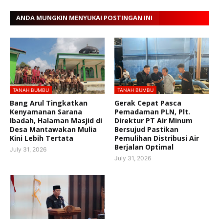
ANDA MUNGKIN MENYUKAI POSTINGAN INI
TANAH BUMBU
TANAH BUMBU
Bang Arul Tingkatkan
Gerak Cepat Pasca
Kenyamanan Sarana
Pemadaman PLN, Plt.
Ibadah, Halaman Masjid di
Direktur PT Air Minum
Desa Mantawakan Mulia
Bersujud Pastikan
Kini Lebih Tertata
Pemulihan Distribusi Air
Berjalan Optimal
July 31, 2026
July 31, 2026