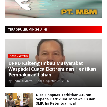
TERPOPULER MINGGU INI
DPRD KALTENG
DPRD Kalteng Imbau Masyarakat
Waspadai Cuaca Ekstrem dan Hentikan
Pembakaran Lahan
by
Redaksi Metro
-
Kamis, Agustus 06, 2026
Disdik Kapuas Terbitkan Aturan
Sepeda Listrik untuk Siswa SD dan
SMP, Ini Ketentuannya!