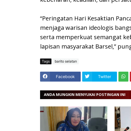
“Peringatan Hari Kesaktian Panc
menjaga warisan ideologis bang
serta memperkuat semangat keba
lapisan masyarakat Barsel,” pun
Tags
barito selatan
Facebook
Twitter
ANDA MUNGKIN MENYUKAI POSTINGAN INI