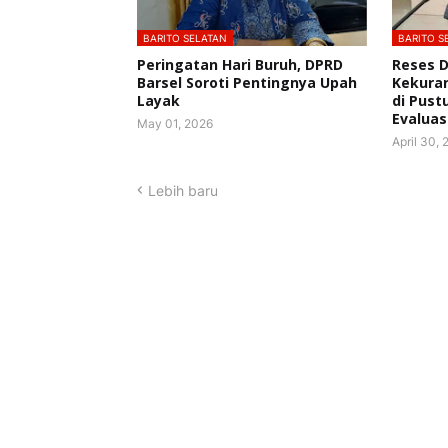
BARITO SELATAN
BARITO S
Peringatan Hari Buruh, DPRD
Reses 
Barsel Soroti Pentingnya Upah
Kekura
Layak
di Pust
Evaluas
May 01, 2026
April 30,
Lebih baru