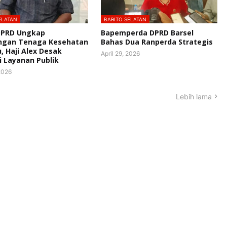
ELATAN
BARITO SELATAN
DPRD Ungkap
Bapemperda DPRD Barsel
ngan Tenaga Kesehatan
Bahas Dua Ranperda Strategis
u, Haji Alex Desak
April 29, 2026
i Layanan Publik
 2026
Lebih lama