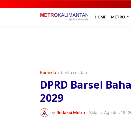
HOME
METRO
Beranda
barito selatan
DPRD Barsel Baha
2029
by
Redaksi Metro
-
Selasa, Agustus 19, 