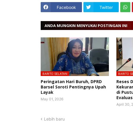
Facebook
Twitter
ANDA MUNGKIN MENYUKAI POSTINGAN INI
BARITO SELATAN
BARITO S
Peringatan Hari Buruh, DPRD
Reses 
Barsel Soroti Pentingnya Upah
Kekura
Layak
di Pust
Evaluas
May 01, 2026
April 30,
Lebih baru