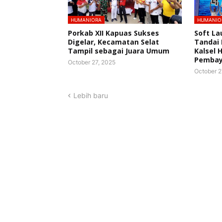
HUMANIORA
HUMANIO
Porkab XII Kapuas Sukses
Soft La
Digelar, Kecamatan Selat
Tandai
Tampil sebagai Juara Umum
Kalsel 
Pembaya
October 27, 2025
October 2
Lebih baru