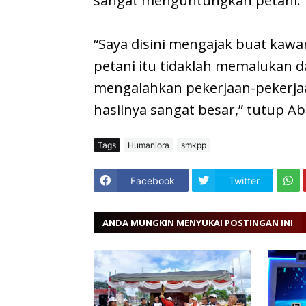
sangat menguntungkan petani.
“Saya disini mengajak buat kaw
petani itu tidaklah memalukan da
mengalahkan pekerjaan-pekerjaan 
hasilnya sangat besar,” tutup A
Tags
Humaniora
smkpp
Facebook
Twitter
ANDA MUNGKIN MENYUKAI POSTINGAN INI