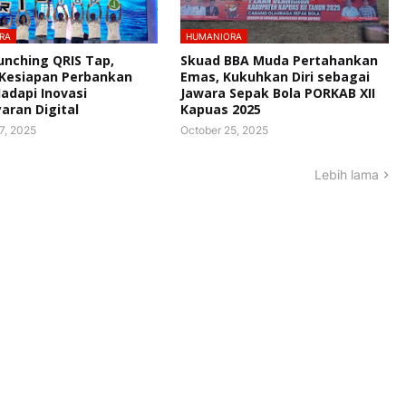
RA
HUMANIORA
unching QRIS Tap,
Skuad BBA Muda Pertahankan
 Kesiapan Perbankan
Emas, Kukuhkan Diri sebagai
Hadapi Inovasi
Jawara Sepak Bola PORKAB XII
ran Digital
Kapuas 2025
7, 2025
October 25, 2025
Lebih lama