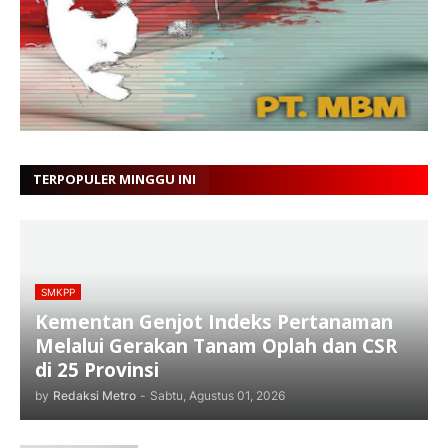
TERPOPULER MINGGU INI
SMKPP
Kementan Genjot Indeks Pertanaman
Melalui Gerakan Tanam Oplah dan CSR
di 25 Provinsi
by
Redaksi Metro
-
Sabtu, Agustus 01, 2026