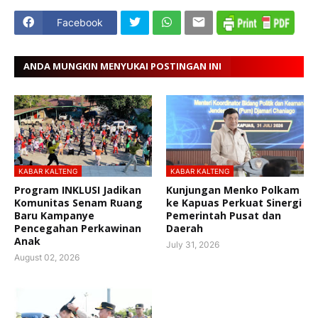
Facebook
ANDA MUNGKIN MENYUKAI POSTINGAN INI
KABAR KALTENG
KABAR KALTENG
Program INKLUSI Jadikan
Kunjungan Menko Polkam
Komunitas Senam Ruang
ke Kapuas Perkuat Sinergi
Baru Kampanye
Pemerintah Pusat dan
Pencegahan Perkawinan
Daerah
Anak
July 31, 2026
August 02, 2026