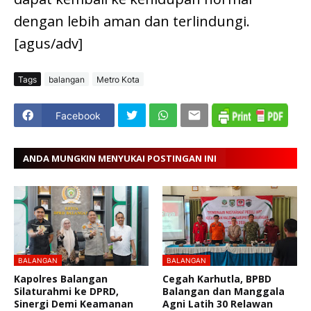
dengan lebih aman dan terlindungi.
[agus/adv]
Tags
balangan
Metro Kota
Facebook
ANDA MUNGKIN MENYUKAI POSTINGAN INI
BALANGAN
BALANGAN
Kapolres Balangan
Cegah Karhutla, BPBD
Silaturahmi ke DPRD,
Balangan dan Manggala
Sinergi Demi Keamanan
Agni Latih 30 Relawan